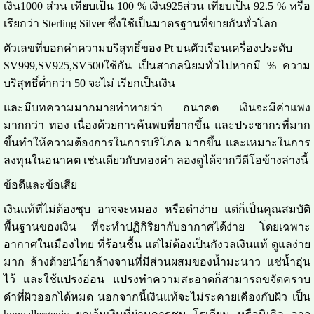
เงิน1000 ส่วน เทียบเป็น 100 % เงิน925ส่วน เทียบเป็น 92.5 % หรือ
เรียกว่า Sterling Silver ซึ่งใช้เป็นมาตรฐานที่ขายกันทั่วโลก
ตัวเลขที่บอกค่าความบริสุทธิ์ของ Pt บนตัวเรือนเครื่องประดับ
SV999,SV925,SV500ใช้กัน เป็นสากลนิยมทั่วไปหากมี % ความ
บริสุทธิ์ต่ำกว่า 50 จะไม่ เรียกเป็นเงิน
และมีบทความมากมายทำทายว่า อนาคต เงินจะมีค่าแพง
มากกว่า ทอง เนื่องด้วยการค้นพบที่ยากขึ้น และประชากรที่มาก
ขึ้นทำให้ความต้องการในการบริโภค มากขึ้น และเหมาะในการ
ลงทุนในอนาคต เช่นเดียวกับทองคำ ลองดูได้จากวีดีโอข้างล่างนี้
ข้อดีและข้อเสีย
เงินแท้ที่ไม่ต้องชุบ อาจจะหมอง หรือดำง่าย แต่ก็เป็นคุณสมบัติ
พื้นฐานของเงิน ที่จะทำปฏิกิริยากับอากาศได้ง่าย โดยเฉพาะ
อากาศในเมืองไทย ที่ร้อนชื้น แต่ไม่ต้องเป็นกังวลเงินแท้ ดูแลง่าย
มาก ล้างด้วยนำ้ยาล้างจานที่มีส่วนผสมของน้ำมะนาว แช่น้ำอุ่น
ไว้ และใช้แปรงอ่อน แปรงทำความสะอาดก็สามารถขจัดคราบ
ดำที่ผิวออกได้หมด นอกจากนี้เงินแท้จะไม่ระคายเคืองกับผิว เป็น