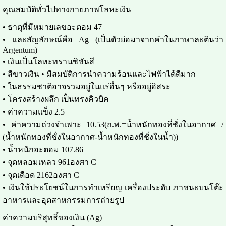
คุณสมบัติทั่วไปทางกายภาพโลหะเงิน
• ธาตุที่มีหมายเลขอะตอม 47
• และสัญลักษณ์คือ Ag (เป็นตัวย่อมาจากคำในภาษาละตินว่า
Argentum)
• เงินเป็นโลหะทรานซิชันสี
• สีขาวเงิน • มีสมบัติการนำความร้อนและไฟฟ้าได้ดีมาก
• ในธรรมชาติอาจรวมอยู่ในแร่อื่นๆ หรืออยู่อิสระ
• โครงสร้างผลึก เป็๋นทรงคิวบิค
• ค่าความแข็ง 2.5
• ค่าความถ่วงจำเพาะ 10.53(ถ.พ.=น้ำหนักทองที่ชั่งในอากาศ /
(น้ำหนักทองที่ชั่งในอากาศ-น้ำหนักทองที่ชั่งในน้ำ))
• น้ำหนักอะตอม 107.86
• จุดหลอมเหลว 961องศา C
• จุดเดือด 2162องศา C
• เงินใช้ประโยชน์ในการทำเหรียญ เครื่องประดับ ภาชนะบนโต๊ะ
อาหารและอุตสาหกรรมการถ่ายรูป
ค่าความบริสุทธิ์ของเงิน (Ag)