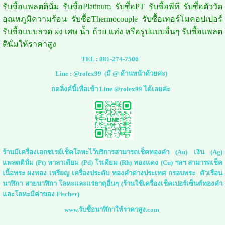
รับซื้อแพลตตินั่ม รับซื้อPlatinum รับซื้อPT รับซื้อพีที รับซื้อตัววัด
อุณหภูมิความร้อน รับซื้อThermocouple รับซื้อเทอร์โมคอปเปอร์
รับซื้อแบบลวด ผง เศษ น้ำ ถ้วย แท่ง หรือรูปแบบอื่นๆ รับซื้อแพลต
ตินั่มให้ราคาสูง
TEL :
081-274-7506
Line :
@rolex99
(มี @ ด้านหน้าด้วยค่ะ)
กดลิ่งค์นี้เพื่อเข้า Line @rolex99 ได้เลยค่ะ
ร้านมีเครื่องเอกซเรย์เช็คโลหะไว้บริการสามารถเช็คทองคำ (Au) เงิน (Ag)
แพลตตินั่ม (Pt) พาลาเดียม (Pd) โรเดียม (Rh) ทองแดง (Cu) ฯลฯ สามารถเช็ค
เนื้อพระ ผงทอง เหรียญ เครื่องประดับ ทองคำต่างประเทศ กรอบพระ ตัวเรือน
นาฬิกา สายนาฬิกา โลหะและแร่ธาตุอื่นๆ (ร้านใช้เครื่องเช็คเปอร์เซ็นต์ทองคำ
และโลหะมีค่าของ Fischer)
www.รับซื้อนาฬิกาให้ราคาสูง.com